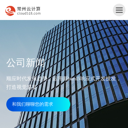
首
公司新闻
页
产
顺应时代发展趋势，运用新html5响应式开发技发，
品
打造视觉盛宴
行
与
业
和我们聊聊您的需求
网
服
解
站
务
服
决
改