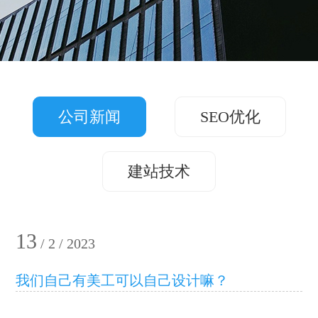
务
方
关
版
案
案
于
联
例
我
系
们
公司新闻
SEO优化
我
们
建站技术
13
/ 2 / 2023
我们自己有美工可以自己设计嘛？