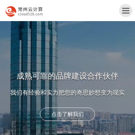
首
页
蚌
您想不到的我们也将帮助去实现
埠
蚌
产
埠
蚌
创业初期,独创以服务为驱动的互联网公司,至今从
未改变
品
行
埠
蚌
与
业
网
埠
关
获取报价及方案
服
解
站
服
于
联
务
决
改
务
我
系