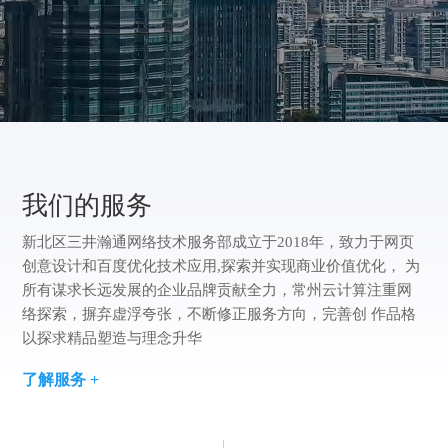
方
版
案
们
我
案
例
们
我们的服务
新北区三井瀚通网络技术服务部成立于2018年，致力于网页
创意设计和百度优化技术应用,探索并实现商业价值优化， 为
所有谋求长远发展的企业品牌贡献全力，常州云计算注重网
络探索，摒弃虚浮夸张，不断修正服务方向，完善创 作品格
以探求精品塑造与理念升华
了解服务 +