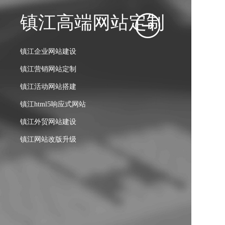
镇江高端网站定制
镇江营销推广
镇江短视频运营
镇江B2B电商运营
镇江其他增值服务
镇江企业网站建设
镇江百度竞价托管
镇江内容策划
镇江B2B电商定制
镇江域名注册
镇江营销网站定制
镇江SEO优化
镇江视频拍摄剪辑
镇江B2C电商定制
镇江空间租赁
镇江活动网站搭建
镇江MEO优化
镇江矩阵账号孵化
镇江多矩阵运营服务
镇江企业邮箱
镇江html5响应式网站
镇江新媒体运营推广
镇江运营推广
镇江电商整体解决方案
镇江外贸网站建设
镇江数据分析优化
镇江电商店铺装修
镇江网站改版升级